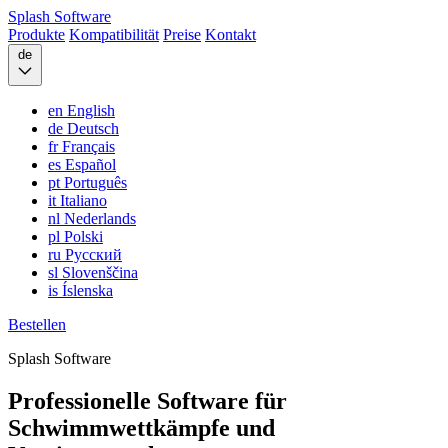
Splash
Software
Produkte
Kompatibilität
Preise
Kontakt
de
en
English
de
Deutsch
fr
Français
es
Español
pt
Português
it
Italiano
nl
Nederlands
pl
Polski
ru
Русский
sl
Slovenščina
is
Íslenska
Bestellen
Splash Software
Professionelle Software für
Schwimmwettkämpfe und